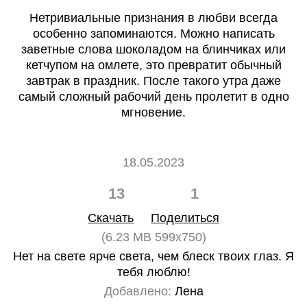
Нетривиальные признания в любви всегда
особенно запоминаются. Можно написать
заветные слова шоколадом на блинчиках или
кетчупом на омлете, это превратит обычный
завтрак в праздник. После такого утра даже
самый сложный рабочий день пролетит в одно
мгновение.
18.05.2023
13
1
Скачать
Поделиться
(6.23 MB 599x750)
Нет на свете ярче света, чем блеск твоих глаз. Я
тебя люблю!
Добавлено:
Лена