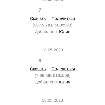
7
0
Скачать
Поделиться
(987.95 KB 500x500)
Добавлено:
Юлия
18.05.2023
6
0
Скачать
Поделиться
(7.98 MB 619x568)
Добавлено:
Юлия
18.05.2023