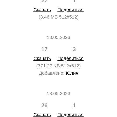
27
1
Скачать
Поделиться
(3.46 MB 512x512)
18.05.2023
17
3
Скачать
Поделиться
(771.27 KB 512x512)
Добавлено:
Юлия
18.05.2023
26
1
Скачать
Поделиться