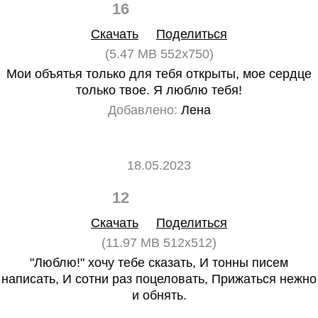
16
0
Скачать
Поделиться
(5.47 MB 552x750)
Мои объятья только для тебя открыты, мое сердце
только твое. Я люблю тебя!
Добавлено:
Лена
18.05.2023
12
0
Скачать
Поделиться
(11.97 MB 512x512)
"Люблю!" хочу тебе сказать, И тонны писем
написать, И сотни раз поцеловать, Прижаться нежно
и обнять.