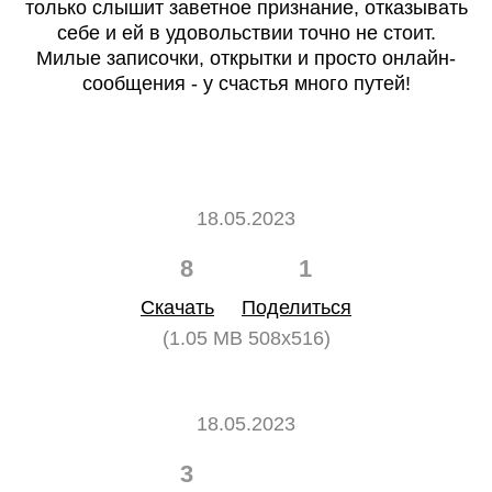
только слышит заветное признание, отказывать
себе и ей в удовольствии точно не стоит.
Милые записочки, открытки и просто онлайн-
сообщения - у счастья много путей!
18.05.2023
8
1
Скачать
Поделиться
(1.05 MB 508x516)
18.05.2023
3
0