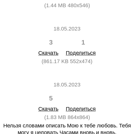
(1.44 MB 480x546)
18.05.2023
3
1
Скачать
Поделиться
(861.17 KB 552x474)
18.05.2023
5
0
Скачать
Поделиться
(1.83 MB 864x864)
Нельзя словами описать Мою к тебе любовь. Тебя
могу я целовать Часами вновь и вновь.