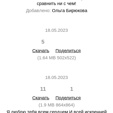
сравнить ни с чем!
Добавлено:
Ольга Бирюкова
18.05.2023
5
0
Скачать
Поделиться
(1.64 MB 502x522)
18.05.2023
11
1
Скачать
Поделиться
(1.9 MB 864x864)
Я люблю тебя всем сердцем И всей искренней