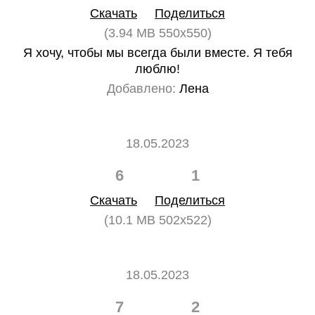
Скачать
Поделиться
(3.94 MB 550x550)
Я хочу, чтобы мы всегда были вместе. Я тебя
люблю!
Добавлено:
Лена
18.05.2023
6
1
Скачать
Поделиться
(10.1 MB 502x522)
18.05.2023
7
2