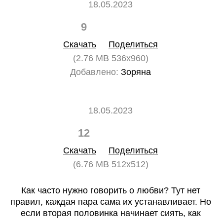
18.05.2023
9
0
Скачать
Поделиться
(2.76 MB 536x960)
Добавлено:
Зоряна
18.05.2023
12
0
Скачать
Поделиться
(6.76 MB 512x512)
Как часто нужно говорить о любви? Тут нет
правил, каждая пара сама их устанавливает. Но
если вторая половинка начинает сиять, как