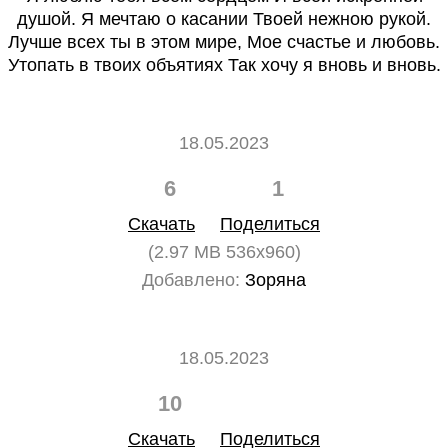
душой. Я мечтаю о касании Твоей нежною рукой.
Лучше всех ты в этом мире, Мое счастье и любовь.
Утопать в твоих объятиях Так хочу я вновь и вновь.
18.05.2023
6
1
Скачать
Поделиться
(2.97 MB 536x960)
Добавлено:
Зоряна
18.05.2023
10
0
Скачать
Поделиться