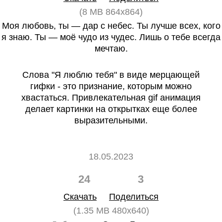
(8 MB 864x864)
Моя любовь, ты — дар с небес. Ты лучше всех, кого
я знаю. Ты — моё чудо из чудес. Лишь о тебе всегда
мечтаю.
Слова "Я люблю тебя" в виде мерцающей
гифки - это признание, которым можно
хвастаться. Привлекательная gif анимация
делает картинки на открытках еще более
выразительными.
18.05.2023
24
3
Скачать
Поделиться
(1.35 MB 480x640)