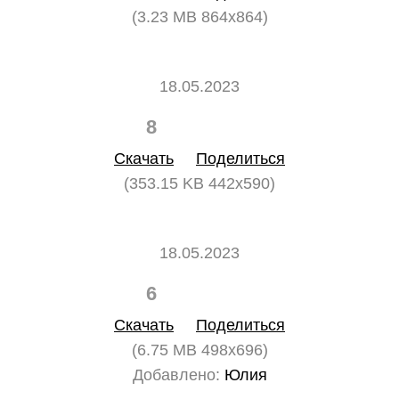
(3.23 MB 864x864)
18.05.2023
8
0
Скачать
Поделиться
(353.15 KB 442x590)
18.05.2023
6
0
Скачать
Поделиться
(6.75 MB 498x696)
Добавлено:
Юлия