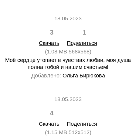
18.05.2023
3
1
Скачать
Поделиться
(1.08 MB 568x568)
Моё сердце утопает в чувствах любви, моя душа
полна тобой и нашим счастьем!
Добавлено:
Ольга Бирюкова
18.05.2023
4
0
Скачать
Поделиться
(1.15 MB 512x512)